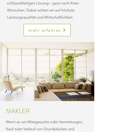
schlüsselfertigen Lösung – ganz nach Ihren
zuverlässiger Immobilienbauträger in und um
Wünschen. Dabei achten wir auf höchste
Ulm erarbeitet. Wir sind sehr stolz darauf,
Leistungsqualität und Wirtschaftlichkeit.
Wohn(t)räume zu entwickeln; und das immer mit
einem Auge auf modernem Design. Mit einem
mehr erfahren
starken Team bestehend aus Fachleuten der
Branche können wir eine große Erfolgsbilanz
darin nachweisen, den Wert von Standorten
auszuschöpfen.
Entdecken Sie unsere Firma
MAKLER
Wenn es um Mietgesuche oder Vermietungen,
Kauf oder Verkauf von Grundstücken und