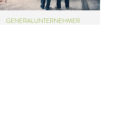
GENERALUNTERNEHMER
Als Generalunternehmer für externe
Auftraggeber übernehmen wir sämtliche
Bauleistungen zur Errichtung eines Objekts.
Dies beinhaltet die zeitliche und technische
Koordination bis zur schlüsselfertigen Erstellung
der Immobilie.
mehr erfahren